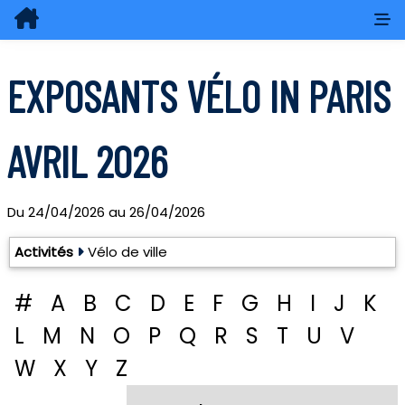
EXPOSANTS VÉLO IN PARIS
AVRIL 2026
Du
24/04/2026
au
26/04/2026
Exposants: 38
Activités
Vélo de ville
#
A
B
C
D
E
F
G
H
I
J
K
L
M
N
O
P
Q
R
S
T
U
V
W
X
Y
Z