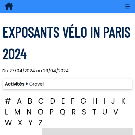
EXPOSANTS VÉLO IN PARIS
2024
Du
27/04/2024
au
29/04/2024
Exposants: 12
Activités
Gravel
#
A
B
C
D
E
F
G
H
I
J
K
L
M
N
O
P
Q
R
S
T
U
V
W
X
Y
Z