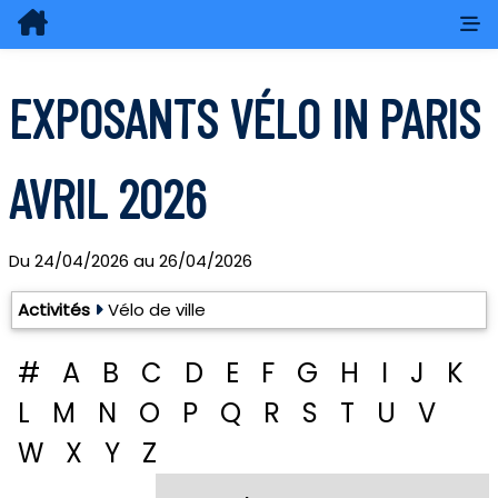
EXPOSANTS VÉLO IN PARIS
AVRIL 2026
Du
24/04/2026
au
26/04/2026
Exposants: 38
Activités
Vélo de ville
#
A
B
C
D
E
F
G
H
I
J
K
L
M
N
O
P
Q
R
S
T
U
V
W
X
Y
Z