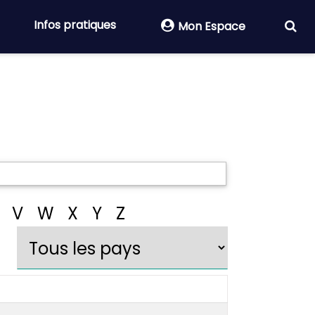
Infos pratiques
Mon Espace
V
W
X
Y
Z