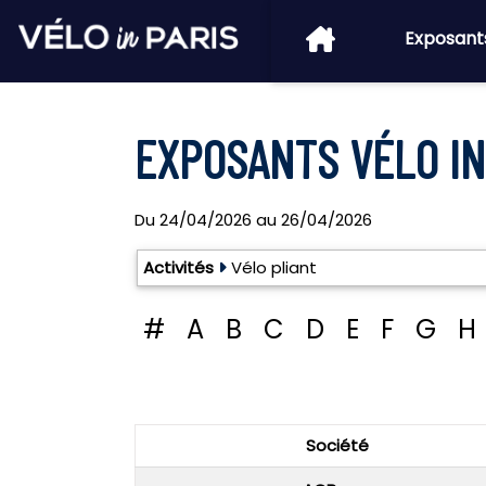
Exposant
EXPOSANTS VÉLO IN 
Du
24/04/2026
au
26/04/2026
Exposants: 11
Activités
Vélo pliant
#
A
B
C
D
E
F
G
H
Société