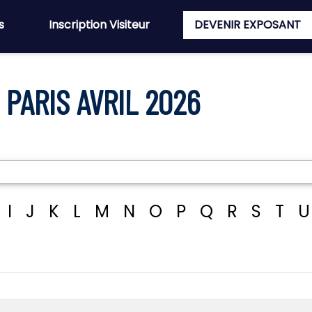
s
Inscription Visiteur
DEVENIR EXPOSANT
PARIS AVRIL 2026
I
J
K
L
M
N
O
P
Q
R
S
T
U