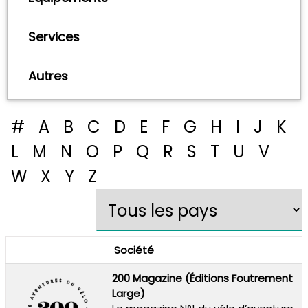
Services
Autres
#
A
B
C
D
E
F
G
H
I
J
K
L
M
N
O
P
Q
R
S
T
U
V
W
X
Y
Z
Société
200 Magazine (Éditions Foutrement
Large)