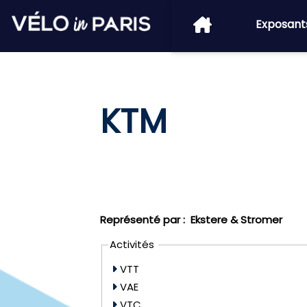
Exposant
KTM
Représenté par :
Ekstere & Stromer
Activités
VTT
VAE
VTC