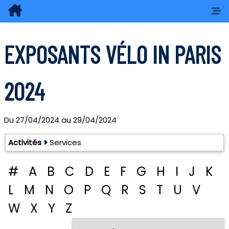
EXPOSANTS VÉLO IN PARIS
2024
Du
27/04/2024
au
29/04/2024
Exposants: 15
Activités
Services
#
A
B
C
D
E
F
G
H
I
J
K
L
M
N
O
P
Q
R
S
T
U
V
W
X
Y
Z